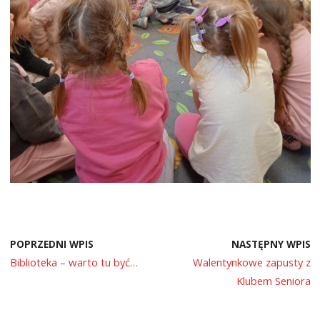
POPRZEDNI WPIS
NASTĘPNY WPIS
Biblioteka – warto tu być…
Walentynkowe zapusty z
Klubem Seniora