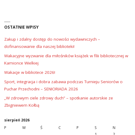
OSTATNIE WPISY
Zakup i zdalny dostęp do nowości wydawniczych –
dofinansowanie dla naszej biblioteki!
Wakacyjne wyzwanie dla miłośników książek w filii bibliotecznej w
Kamionce Wielkiej
Wakacje w bibliotece 2026!
Sport, integracja i dobra zabawa podczas Turnieju Seniorów o
Puchar Przechodni – SENIORIADA 2026
„W zdrowym ciele zdrowy duch” – spotkanie autorskie ze
Zbigniewem Kołbą
sierpień 2026
P
W
Ś
C
P
S
N
1
2