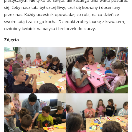
plastycznych. Nie tylko od święta, ale każdego dnia warto postarać
się, żeby nasz tata był szczęśliwy, czuł się kochany i doceniany
przez nas. Każdy uczestnik opowiadał, co robi, na co dzień ze
swoim tatą i za co go kocha. Dzieciaki zrobiły laurkę z krawatem,
ozdobny kwiatek na patyku i breloczek do kluczy.
Zdjęcia