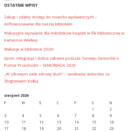
OSTATNIE WPISY
Zakup i zdalny dostęp do nowości wydawniczych –
dofinansowanie dla naszej biblioteki!
Wakacyjne wyzwanie dla miłośników książek w filii bibliotecznej w
Kamionce Wielkiej
Wakacje w bibliotece 2026!
Sport, integracja i dobra zabawa podczas Turnieju Seniorów o
Puchar Przechodni – SENIORIADA 2026
„W zdrowym ciele zdrowy duch” – spotkanie autorskie ze
Zbigniewem Kołbą
sierpień 2026
P
W
Ś
C
P
S
N
1
2
3
4
5
6
7
8
9
10
11
12
13
14
15
16
17
18
19
20
21
22
23