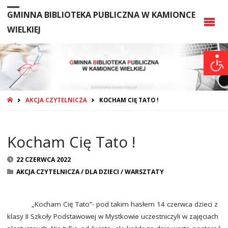
GMINNA BIBLIOTEKA PUBLICZNA W KAMIONCE
WIELKIEJ
STRONA
AKCJA CZYTELNICZA
KOCHAM CIĘ TATO !
GŁÓWNA
Kocham Cię Tato !
22 CZERWCA 2022
AKCJA CZYTELNICZA
/
DLA DZIECI
/
WARSZTATY
„Kocham Cię Tato”- pod takim hasłem 14 czerwca dzieci z
klasy II Szkoły Podstawowej w Mystkowie uczestniczyli w zajęciach