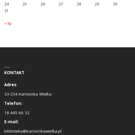
24
25
26
27
28
29
30
31
« lip
KONTAKT
Adres
:
33-334 Kamionka Wielka
Telefon:
18 445 66 32
E-mail:
biblioteka@kamionkawielka.pl