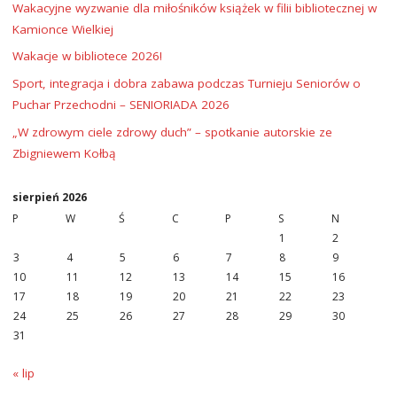
Wakacyjne wyzwanie dla miłośników książek w filii bibliotecznej w
Kamionce Wielkiej
Wakacje w bibliotece 2026!
Sport, integracja i dobra zabawa podczas Turnieju Seniorów o
Puchar Przechodni – SENIORIADA 2026
„W zdrowym ciele zdrowy duch” – spotkanie autorskie ze
Zbigniewem Kołbą
sierpień 2026
P
W
Ś
C
P
S
N
1
2
3
4
5
6
7
8
9
10
11
12
13
14
15
16
17
18
19
20
21
22
23
24
25
26
27
28
29
30
31
« lip