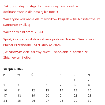
Zakup i zdalny dostęp do nowości wydawniczych –
dofinansowanie dla naszej biblioteki!
Wakacyjne wyzwanie dla miłośników książek w filii bibliotecznej w
Kamionce Wielkiej
Wakacje w bibliotece 2026!
Sport, integracja i dobra zabawa podczas Turnieju Seniorów o
Puchar Przechodni – SENIORIADA 2026
„W zdrowym ciele zdrowy duch” – spotkanie autorskie ze
Zbigniewem Kołbą
sierpień 2026
P
W
Ś
C
P
S
N
1
2
3
4
5
6
7
8
9
10
11
12
13
14
15
16
17
18
19
20
21
22
23
24
25
26
27
28
29
30