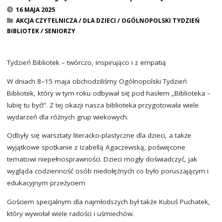
16 MAJA 2025
AKCJA CZYTELNICZA
/
DLA DZIECI
/
OGÓLNOPOLSKI TYDZIEŃ
BIBLIOTEK
/
SENIORZY
Tydzień Bibliotek – twórczo, inspirująco i z empatią
W dniach 8–15 maja obchodziliśmy Ogólnopolski Tydzień
Bibliotek, który w tym roku odbywał się pod hasłem „Biblioteka –
lubię tu być!”. Z tej okazji nasza biblioteka przygotowała wiele
wydarzeń dla różnych grup wiekowych.
Odbyły się warsztaty literacko-plastyczne dla dzieci, a także
wyjątkowe spotkanie z Izabellą Agaczewską, poświęcone
tematowi niepełnosprawności. Dzieci mogły doświadczyć, jak
wygląda codzienność osób niedołężnych co było poruszającym i
edukacyjnym przeżyciem
Gościem specjalnym dla najmłodszych był także Kubuś Puchatek,
który wywołał wiele radości i uśmiechów.