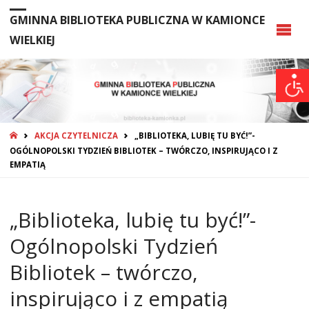
GMINNA BIBLIOTEKA PUBLICZNA W KAMIONCE
WIELKIEJ
STRONA
AKCJA CZYTELNICZA
„BIBLIOTEKA, LUBIĘ TU BYĆ!”-
GŁÓWNA
OGÓLNOPOLSKI TYDZIEŃ BIBLIOTEK – TWÓRCZO, INSPIRUJĄCO I Z
EMPATIĄ
„Biblioteka, lubię tu być!”-
Ogólnopolski Tydzień
Bibliotek – twórczo,
inspirująco i z empatią