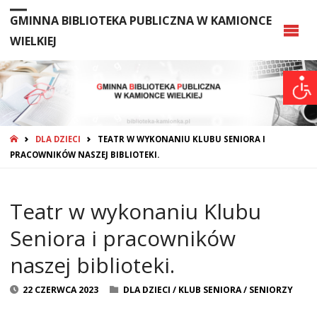
GMINNA BIBLIOTEKA PUBLICZNA W KAMIONCE
WIELKIEJ
STRONA
DLA DZIECI
TEATR W WYKONANIU KLUBU SENIORA I
GŁÓWNA
PRACOWNIKÓW NASZEJ BIBLIOTEKI.
Teatr w wykonaniu Klubu
Seniora i pracowników
naszej biblioteki.
22 CZERWCA 2023
DLA DZIECI
/
KLUB SENIORA
/
SENIORZY