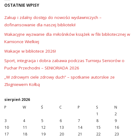
OSTATNIE WPISY
Zakup i zdalny dostęp do nowości wydawniczych –
dofinansowanie dla naszej biblioteki!
Wakacyjne wyzwanie dla miłośników książek w filii bibliotecznej w
Kamionce Wielkiej
Wakacje w bibliotece 2026!
Sport, integracja i dobra zabawa podczas Turnieju Seniorów o
Puchar Przechodni – SENIORIADA 2026
„W zdrowym ciele zdrowy duch” – spotkanie autorskie ze
Zbigniewem Kołbą
sierpień 2026
P
W
Ś
C
P
S
N
1
2
3
4
5
6
7
8
9
10
11
12
13
14
15
16
17
18
19
20
21
22
23