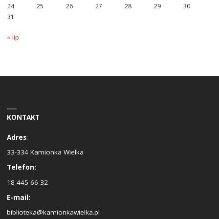
24
25
26
27
28
29
30
31
« lip
KONTAKT
Adres
:
33-334 Kamionka Wielka
Telefon:
18 445 66 32
E-mail:
biblioteka@kamionkawielka.pl