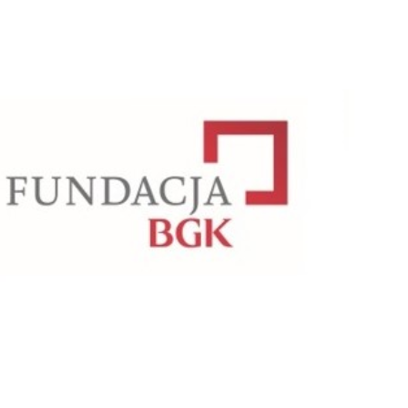
zowanego w ramach programu Generacja 6.0, VI edycja, 2023, ogłos
arszawie