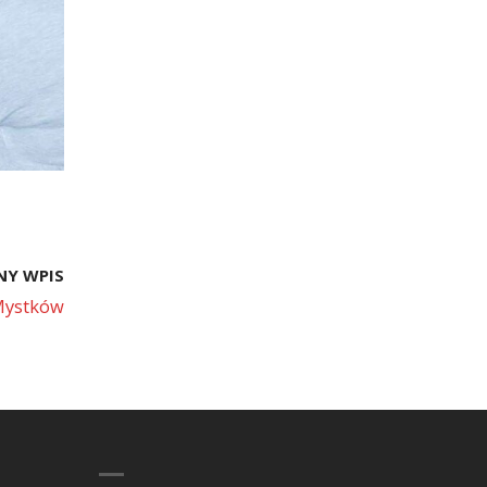
NY WPIS
 Mystków