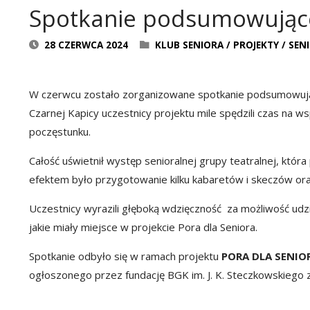
Spotkanie podsumowując
28 CZERWCA 2024
KLUB SENIORA
/
PROJEKTY
/
SEN
W czerwcu zostało zorganizowane spotkanie podsumowujące
Czarnej Kapicy uczestnicy projektu mile spędzili czas na w
poczęstunku.
Całość uświetnił występ senioralnej grupy teatralnej, któr
efektem było przygotowanie kilku kabaretów i skeczów or
Uczestnicy wyrazili głęboką wdzięczność za możliwość udzia
jakie miały miejsce w projekcie Pora dla Seniora.
Spotkanie odbyło się w ramach projektu
PORA DLA SENIO
ogłoszonego przez fundację BGK im. J. K. Steczkowskiego 