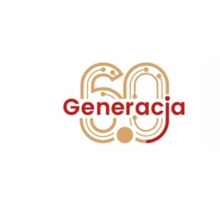
odbędzie się w ramach projektu
PORA DLA SENIORA
reali
przez fundację BGK im. J. K. Steczkowskiego z siedzibą w W