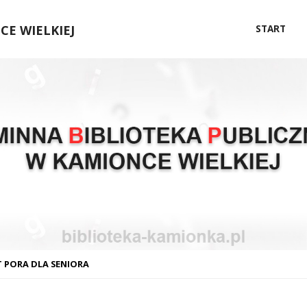
Przejdź
E WIELKIEJ
START
do
treści
 PORA DLA SENIORA