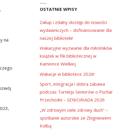
A
OSTATNIE WPISY
Zakup i zdalny dostęp do nowości
wydawniczych – dofinansowanie dla
naszej biblioteki!
y na
Wakacyjne wyzwanie dla miłośników
książek w filii bibliotecznej w
Kamionce Wielkiej
, czego
Wakacje w bibliotece 2026!
Sport, integracja i dobra zabawa
rozwój
podczas Turnieju Seniorów o Puchar
Przechodni – SENIORIADA 2026
2023,
„W zdrowym ciele zdrowy duch” –
spotkanie autorskie ze Zbigniewem
Kołbą