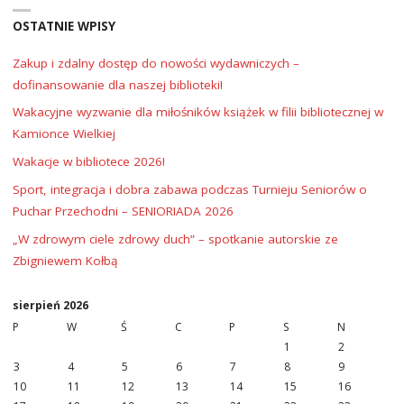
OSTATNIE WPISY
Zakup i zdalny dostęp do nowości wydawniczych –
dofinansowanie dla naszej biblioteki!
Wakacyjne wyzwanie dla miłośników książek w filii bibliotecznej w
Kamionce Wielkiej
Wakacje w bibliotece 2026!
Sport, integracja i dobra zabawa podczas Turnieju Seniorów o
Puchar Przechodni – SENIORIADA 2026
„W zdrowym ciele zdrowy duch” – spotkanie autorskie ze
Zbigniewem Kołbą
sierpień 2026
P
W
Ś
C
P
S
N
1
2
3
4
5
6
7
8
9
10
11
12
13
14
15
16