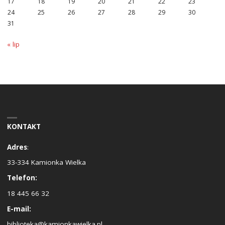
17
18
19
20
21
22
23
24
25
26
27
28
29
30
31
« lip
KONTAKT
Adres
:
33-334 Kamionka Wielka
Telefon:
18 445 66 32
E-mail:
biblioteka@kamionkawielka.pl