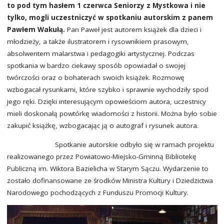
to pod tym hasłem 1 czerwca Seniorzy z Mystkowa i nie
tylko, mogli uczestniczyć w spotkaniu autorskim z panem
Pawłem Wakułą.
Pan Paweł jest autorem książek dla dzieci i
młodzieży, a także ilustratorem i rysownikiem prasowym,
absolwentem malarstwa i pedagogiki artystycznej. Podczas
spotkania w bardzo ciekawy sposób opowiadał o swojej
twórczości oraz o bohaterach swoich książek. Rozmowę
wzbogacał rysunkami, które szybko i sprawnie wychodziły spod
jego ręki. Dzięki interesującym opowieściom autora, uczestnicy
mieli doskonałą powtórkę wiadomości z historii. Można było sobie
zakupić książkę, wzbogacając ją o autograf i rysunek autora.
Spotkanie autorskie odbyło się w ramach projektu
realizowanego przez Powiatowo-Miejsko-Gminną Bibliotekę
Publiczną im. Wiktora Bazielicha w Starym Sączu. Wydarzenie to
zostało dofinansowane ze środków Ministra Kultury i Dziedzictwa
Narodowego pochodzących z Funduszu Promocji Kultury.