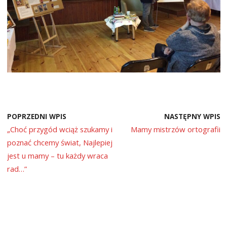
POPRZEDNI WPIS
NASTĘPNY WPIS
„Choć przygód wciąż szukamy i
Mamy mistrzów ortografii
poznać chcemy świat, Najlepiej
jest u mamy – tu każdy wraca
rad…”