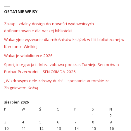
OSTATNIE WPISY
Zakup i zdalny dostęp do nowości wydawniczych –
dofinansowanie dla naszej biblioteki!
Wakacyjne wyzwanie dla miłośników książek w filii bibliotecznej w
Kamionce Wielkiej
Wakacje w bibliotece 2026!
Sport, integracja i dobra zabawa podczas Turnieju Seniorów o
Puchar Przechodni – SENIORIADA 2026
„W zdrowym ciele zdrowy duch” – spotkanie autorskie ze
Zbigniewem Kołbą
sierpień 2026
P
W
Ś
C
P
S
N
1
2
3
4
5
6
7
8
9
10
11
12
13
14
15
16