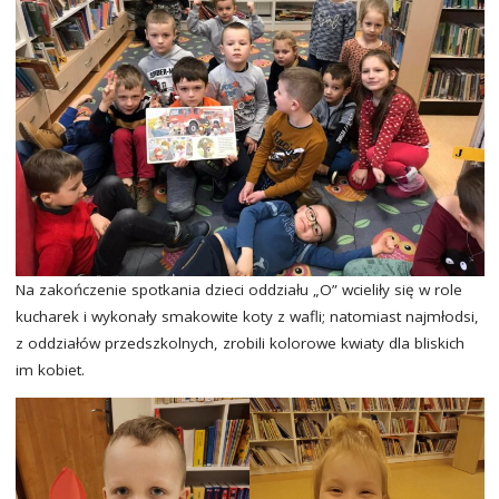
Na zakończenie spotkania dzieci oddziału „O” wcieliły się w role
kucharek i wykonały smakowite koty z wafli; natomiast najmłodsi,
z oddziałów przedszkolnych, zrobili kolorowe kwiaty dla bliskich
im kobiet.