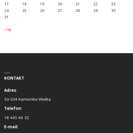
17
18
19
20
21
22
23
24
25
26
27
28
29
30
31
« lip
KONTAKT
Adres
:
33-334 Kamionka Wielka
Telefon:
18 445 66 32
E-mail: