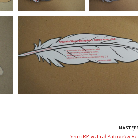
NASTĘP
Sejm RP wybrał Patronów Ro