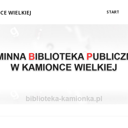
Przejdź
E WIELKIEJ
START
do
treści