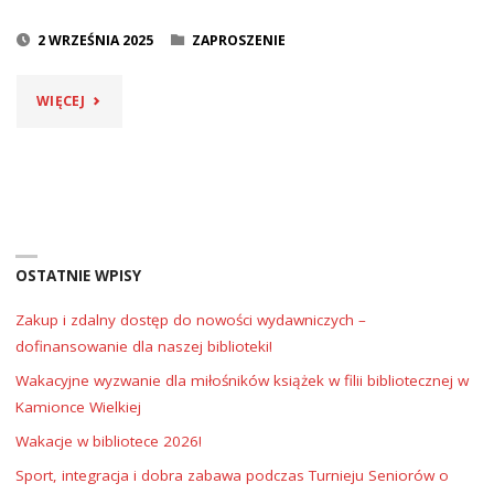
ŁABOWEJ"
2 WRZEŚNIA 2025
ZAPROSZENIE
"ZAPROSZENIE
WIĘCEJ
NA
MAŁOPOLSKI
FESTIWAL
OSTATNIE WPISY
KULTURY
I
Zakup i zdalny dostęp do nowości wydawniczych –
dofinansowanie dla naszej biblioteki!
DZIEDZICTWA
Wakacyjne wyzwanie dla miłośników książek w filii bibliotecznej w
Kamionce Wielkiej
KULINARNEGO
Wakacje w bibliotece 2026!
SĄDECCZYZNY"
Sport, integracja i dobra zabawa podczas Turnieju Seniorów o