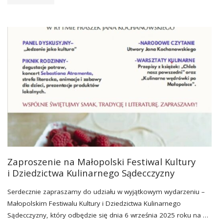
INTEGRACYJNE
KLUBU
SENIORA
Z
MYSTKOWA
I
KLUBU
SENIORA
Zaproszenie na Małopolski Festiwal Kultury
„ZGRANA
i Dziedzictwa Kulinarnego Sądecczyzny
PAKA”
Serdecznie zapraszamy do udziału w wyjątkowym wydarzeniu –
Małopolskim Festiwalu Kultury i Dziedzictwa Kulinarnego
Z
Sądecczyzny, który odbędzie się dnia 6 września 2025 roku na …