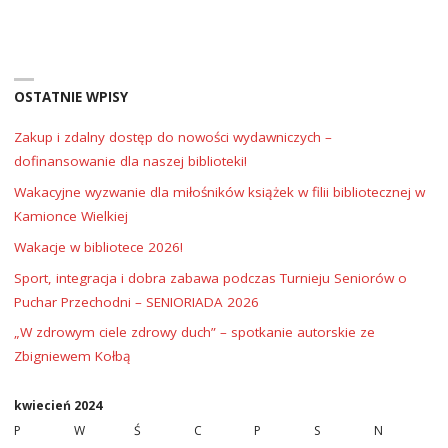
SENIORA
–
OSTATNIE WPISY
TWÓRCZE
PASJE
Zakup i zdalny dostęp do nowości wydawniczych –
dofinansowanie dla naszej biblioteki!
SENIORÓW"
Wakacyjne wyzwanie dla miłośników książek w filii bibliotecznej w
Kamionce Wielkiej
Wakacje w bibliotece 2026!
Sport, integracja i dobra zabawa podczas Turnieju Seniorów o
Puchar Przechodni – SENIORIADA 2026
„W zdrowym ciele zdrowy duch” – spotkanie autorskie ze
Zbigniewem Kołbą
kwiecień 2024
P
W
Ś
C
P
S
N