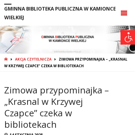
GMINNA BIBLIOTEKA PUBLICZNA W KAMIONCE
WIELKIEJ
STRONA
AKCJA CZYTELNICZA
ZIMOWA PRZYPOMINAJKA – „KRASNAL
GŁÓWNA
W KRZYWEJ CZAPCE” CZEKA W BIBLIOTEKACH
Zimowa przypominajka –
„Krasnal w Krzywej
Czapce” czeka w
bibliotekach
14 STYCZNIA 2025