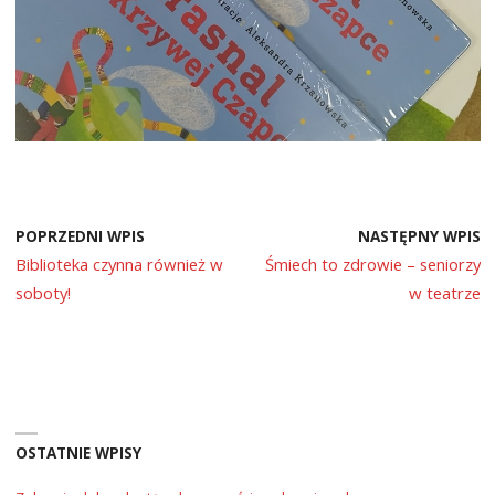
POPRZEDNI WPIS
NASTĘPNY WPIS
Biblioteka czynna również w
Śmiech to zdrowie – seniorzy
soboty!
w teatrze
OSTATNIE WPISY