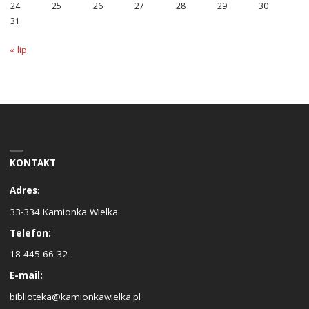
24
25
26
27
28
29
30
31
« lip
KONTAKT
Adres
:
33-334 Kamionka Wielka
Telefon:
18 445 66 32
E-mail:
biblioteka@kamionkawielka.pl