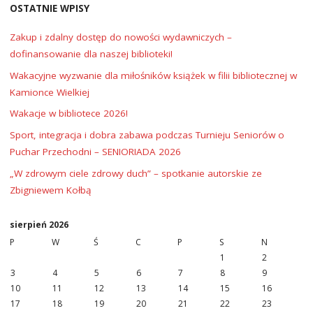
OSTATNIE WPISY
Zakup i zdalny dostęp do nowości wydawniczych –
dofinansowanie dla naszej biblioteki!
Wakacyjne wyzwanie dla miłośników książek w filii bibliotecznej w
Kamionce Wielkiej
Wakacje w bibliotece 2026!
Sport, integracja i dobra zabawa podczas Turnieju Seniorów o
Puchar Przechodni – SENIORIADA 2026
„W zdrowym ciele zdrowy duch” – spotkanie autorskie ze
Zbigniewem Kołbą
sierpień 2026
P
W
Ś
C
P
S
N
1
2
3
4
5
6
7
8
9
10
11
12
13
14
15
16
17
18
19
20
21
22
23