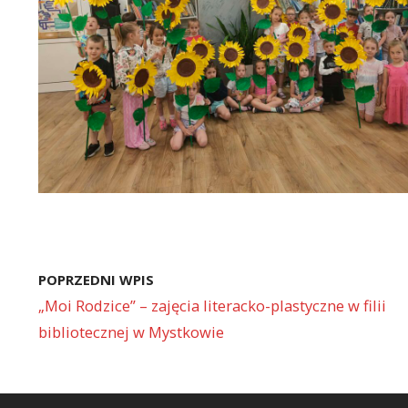
POPRZEDNI WPIS
„Moi Rodzice” – zajęcia literacko-plastyczne w filii
bibliotecznej w Mystkowie