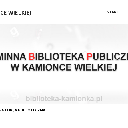
Przejdź
E WIELKIEJ
START
do
treści
A LEKCJA BIBLIOTECZNA