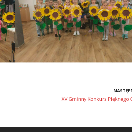
NASTĘP
XV Gminny Konkurs Pięknego C