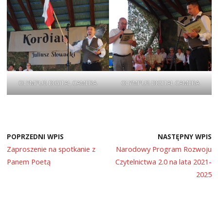
OLYMPUS DIGITAL CAMERA
OLYMPUS DIGITAL CAMERA
POPRZEDNI WPIS
NASTĘPNY WPIS
Zaproszenie na spotkanie z
Narodowy Program Rozwoju
Panem Poetą
Czytelnictwa 2.0 na lata 2021-
2025