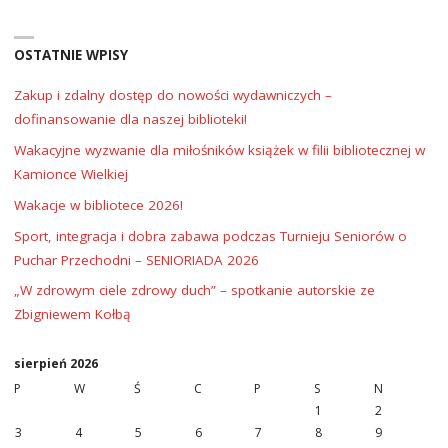
OSTATNIE WPISY
Zakup i zdalny dostęp do nowości wydawniczych –
dofinansowanie dla naszej biblioteki!
Wakacyjne wyzwanie dla miłośników książek w filii bibliotecznej w
Kamionce Wielkiej
Wakacje w bibliotece 2026!
Sport, integracja i dobra zabawa podczas Turnieju Seniorów o
Puchar Przechodni – SENIORIADA 2026
„W zdrowym ciele zdrowy duch” – spotkanie autorskie ze
Zbigniewem Kołbą
sierpień 2026
P
W
Ś
C
P
S
N
1
2
3
4
5
6
7
8
9