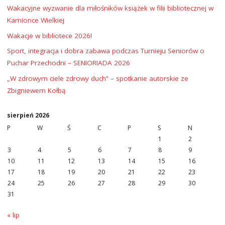
Wakacyjne wyzwanie dla miłośników książek w filii bibliotecznej w
Kamionce Wielkiej
Wakacje w bibliotece 2026!
Sport, integracja i dobra zabawa podczas Turnieju Seniorów o
Puchar Przechodni – SENIORIADA 2026
„W zdrowym ciele zdrowy duch” – spotkanie autorskie ze
Zbigniewem Kołbą
sierpień 2026
P
W
Ś
C
P
S
N
1
2
3
4
5
6
7
8
9
10
11
12
13
14
15
16
17
18
19
20
21
22
23
24
25
26
27
28
29
30
31
« lip