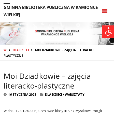
GMINNA BIBLIOTEKA PUBLICZNA W KAMIONCE
WIELKIEJ
STRONA
DLA DZIECI
MOI DZIADKOWIE – ZAJĘCIA LITERACKO-
GŁÓWNA
PLASTYCZNE
Moi Dziadkowie – zajęcia
literacko-plastyczne
16 STYCZNIA 2023
DLA DZIECI
/
WARSZTATY
W dniu 12.01.2023 r., uczniowie klasy III SP z Mystkowa mogli