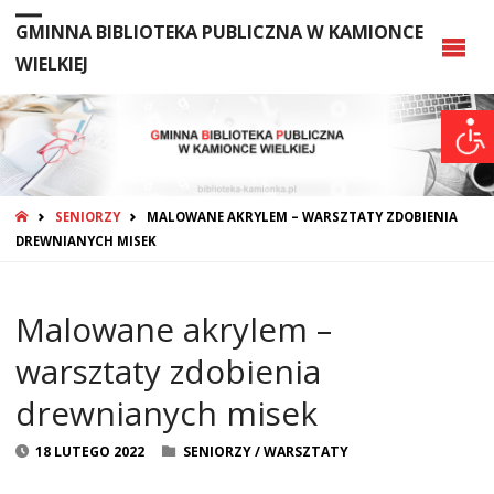
GMINNA BIBLIOTEKA PUBLICZNA W KAMIONCE
WIELKIEJ
STRONA
SENIORZY
MALOWANE AKRYLEM – WARSZTATY ZDOBIENIA
GŁÓWNA
DREWNIANYCH MISEK
Malowane akrylem –
warsztaty zdobienia
drewnianych misek
18 LUTEGO 2022
SENIORZY
/
WARSZTATY