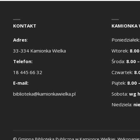
KONTAKT
KAMIONKA 
Adres
:
Poniedziałek
33-334 Kamionka Wielka
Wtorek:
8.00
Telefon:
Środa:
8.00 –
18 445 66 32
Czwartek:
8.
E-mail:
Piątek:
8.00 
biblioteka@kamionkawielka.pl
Sobota:
wg 
Niedziela:
ni
© Gminna Biblioteka Publiczna w Kamionce Wielkiej. Wykonanie