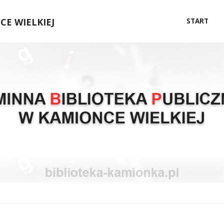
Przejdź
E WIELKIEJ
START
do
treści