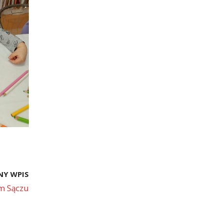
NY WPIS
ym Sączu