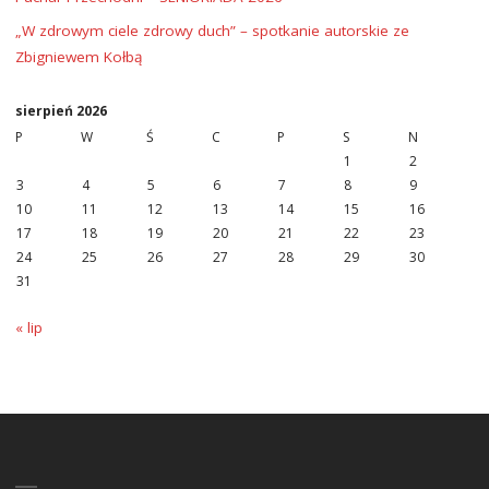
„W zdrowym ciele zdrowy duch” – spotkanie autorskie ze
Zbigniewem Kołbą
sierpień 2026
P
W
Ś
C
P
S
N
1
2
3
4
5
6
7
8
9
10
11
12
13
14
15
16
17
18
19
20
21
22
23
24
25
26
27
28
29
30
31
« lip