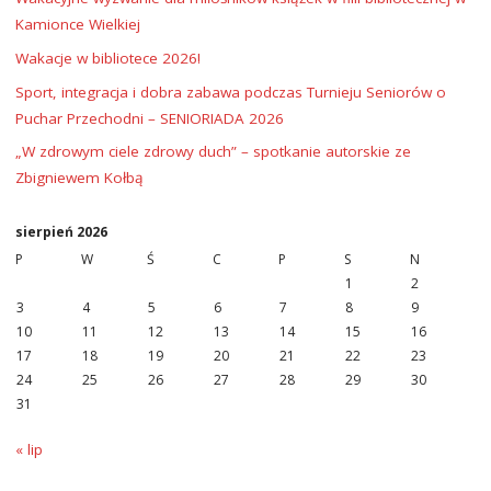
Kamionce Wielkiej
Wakacje w bibliotece 2026!
Sport, integracja i dobra zabawa podczas Turnieju Seniorów o
Puchar Przechodni – SENIORIADA 2026
„W zdrowym ciele zdrowy duch” – spotkanie autorskie ze
Zbigniewem Kołbą
sierpień 2026
P
W
Ś
C
P
S
N
1
2
3
4
5
6
7
8
9
10
11
12
13
14
15
16
17
18
19
20
21
22
23
24
25
26
27
28
29
30
31
« lip