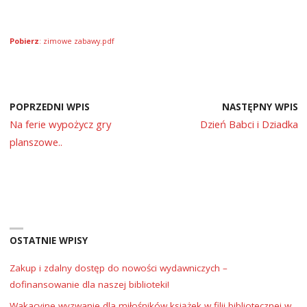
Pobierz
: zimowe zabawy.pdf
POPRZEDNI WPIS
NASTĘPNY WPIS
Na ferie wypożycz gry
Dzień Babci i Dziadka
planszowe..
OSTATNIE WPISY
Zakup i zdalny dostęp do nowości wydawniczych –
dofinansowanie dla naszej biblioteki!
Wakacyjne wyzwanie dla miłośników książek w filii bibliotecznej w