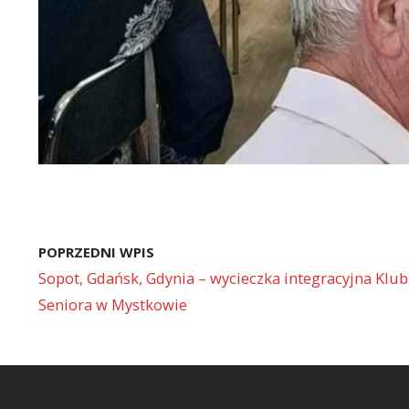
POPRZEDNI WPIS
Sopot, Gdańsk, Gdynia – wycieczka integracyjna Klu
Seniora w Mystkowie