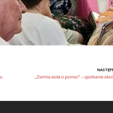
NASTĘP
bu
„Ziemia woła o pomoc” – spotkanie eko