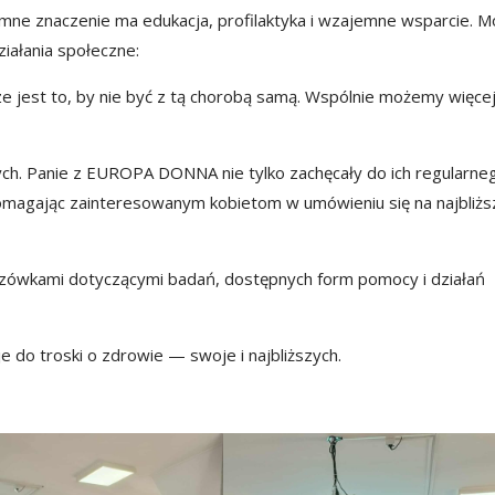
romne znaczenie ma edukacja, profilaktyka i wzajemne wsparcie. M
ziałania społeczne:
ze jest to, by nie być z tą chorobą samą. Wspólnie możemy więce
. Panie z EUROPA DONNA nie tylko zachęcały do ich regularne
pomagając zainteresowanym kobietom w umówieniu się na najbliżs
azówkami dotyczącymi badań, dostępnych form pomocy i działań
uje do troski o zdrowie — swoje i najbliższych.