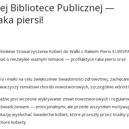
Bibliotece Publicznej —
aka piersi!
członkinie Stowarzyszenia Kobiet do Walki z Rakiem Piersi EUROP
iać o niezwykle ważnym temacie — profilaktyce raka piersi oraz
a i miało na celu zwiększenie świadomości zdrowotnej, zachęcan
towarzyszy tematowi chorób nowotworowych, szczególnie wśród k
 ważne jest wczesne wykrywanie zmian nowotworowych i regularn
i doświadczeniami — emocjonalnymi, ale przede wszystkim motywu
li okazję wysłuchać świadectw kobiet, które przeszły przez trudny 
chore kobiety.