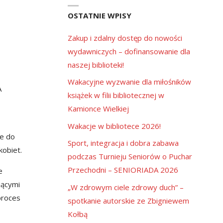
OSTATNIE WPISY
Zakup i zdalny dostęp do nowości
wydawniczych – dofinansowanie dla
naszej biblioteki!
Wakacyjne wyzwanie dla miłośników
A
książek w filii bibliotecznej w
Kamionce Wielkiej
Wakacje w bibliotece 2026!
ie do
Sport, integracja i dobra zabawa
obiet.
podczas Turnieju Seniorów o Puchar
Przechodni – SENIORIADA 2026
e
jącymi
„W zdrowym ciele zdrowy duch” –
proces
spotkanie autorskie ze Zbigniewem
Kołbą