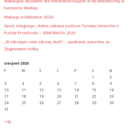
Wakacyjne wyzwanie dla miłośników książek w filii bibliotecznej w
Kamionce Wielkiej
Wakacje w bibliotece 2026!
Sport, integracja i dobra zabawa podczas Turnieju Seniorów o
Puchar Przechodni – SENIORIADA 2026
„W zdrowym ciele zdrowy duch” – spotkanie autorskie ze
Zbigniewem Kołbą
sierpień 2026
P
W
Ś
C
P
S
N
1
2
3
4
5
6
7
8
9
10
11
12
13
14
15
16
17
18
19
20
21
22
23
24
25
26
27
28
29
30
31
« lip