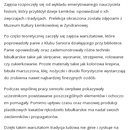
Zajęcia rozpoczęły się od wykładu emerytowanego nauczyciela
historii, który przybliżył dzieje Łemków, opowiedział o ich
zwyczajach i tradycjach. Prelekcja okraszona została zdjęciami z
Muzeum Kultury Łemkowskiej w Zyndranowej.
Po części teoretycznej zaczęły się zajęcia warsztatowe, które
poprowadziły panie z Klubu Seniora działającego przy bibliotece.
Panie opowiedziały oraz zademonstrowały różne techniki
bibułkarskie takie jak skręcanie, wycinanie, strzępienie, rolowanie
czy cukierkowanie. Proste materiały takie jak kolorowa krepina,
bibuła marszczona, klej, nożyczki i druciki florystyczne wystarczają
do zrobienia nawet najbardziej finezyjnych ozdób.
Podczas wspólnej pracy seniorki cierpliwie pokazywały
uczestnikom powstawanie poszczególnych elementów i ochoczo
im pomagały. Pomimo upływu czasu oraz masowej produkcji
plastikowych kwiatów rękodzieło bibułkarskie ma nadal swoich
zwolenników i propagatorów.
Dzięki takim warsztatom tradycja ludowa nie ginie i zyskuje na